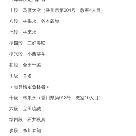
十段 爲廣大空（香川県第004号 教室4人目）
八段 林果永、谷本義弥
七段 林來永
準四段 三好美咲
準弐段 小西葵斗
初段 合田千菜
１級 ２名
＜暗算検定合格者＞
十段 林果永（香川県第013号 教室10人目）
六段 宝田琉誠
準四段 石井颯真
参段 糸川泰知