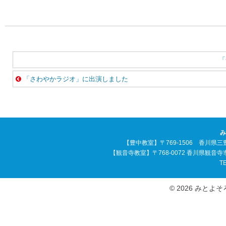
「
「さわやかラジオ」に出演しました
み
【豊中教室】〒769-1506 香川県三
【観音寺教室】〒768-0072 香川県観音
TE
© 2026 みとよそろば