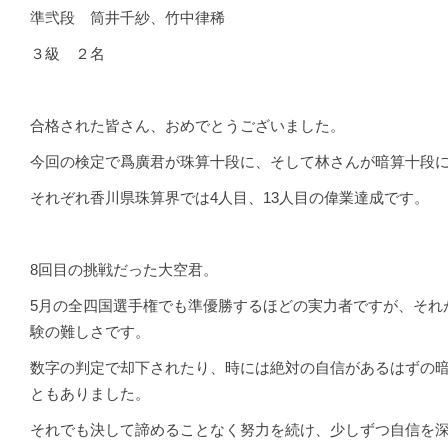
準弐段 筒井千紗、竹中律稀
３級 ２名
合格された皆さん、おめでとうございました。
今回の検定で爲廣君が珠算十段に、そして林さんが暗算十段
それぞれ香川県珠算界では4人目、13人目の偉業達成です。
8回目の挑戦だった大空君。
5月の全四国選手権でも準優勝するほどの実力者ですが、それ
験の難しさです。
数字の判定で却下されたり、時には絶対の自信があるはずの
ともありました。
それでも決して諦めることなく努力を続け、少しずつ自信を