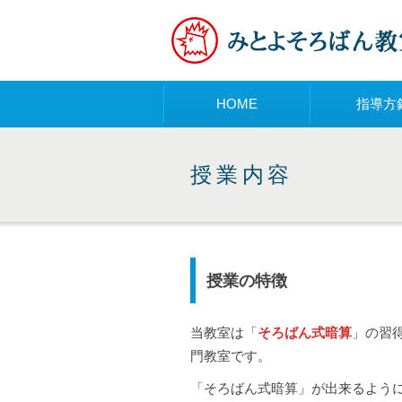
メニュー
HOME
指導方
授業内容
授業の特徴
当教室は「
そろばん式暗算
」の習
門教室です。
「そろばん式暗算」が出来るよう