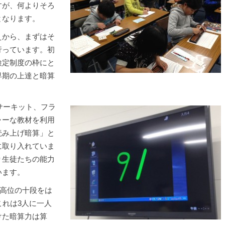
すが、何よりそろ
となります。
えから、まずはそ
行っています。初
検定制度の枠にと
早期の上達と暗算
スサーキット、フラ
ャーな教材を利用
読み上げ暗算」と
に取り入れていま
り生徒たちの能力
います。
最高位の十段をは
これは3人に一人
けた暗算力は算