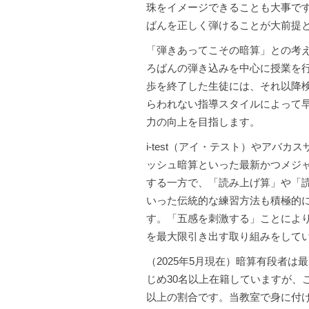
珠をイメージできることも大事で
ばんを正しく弾けることが大前提
「弾きあってこその暗算」との考
ろばんの弾き込みを中心に授業を
歩を終了した生徒には、それ以降
らわれない指導スタイルによって
力の向上を目指します。
i-test（アイ・テスト）やアバカ
ッシュ暗算といった最新かつメジ
する一方で、「読み上げ算」や「
いった伝統的な練習方法も積極的
す。「五感を刺激する」ことによ
を最大限引き出す取り組みをして
（2025年5月現在）暗算有段者は
じめ30名以上在籍していますが、
以上の割合です。当教室で身に付