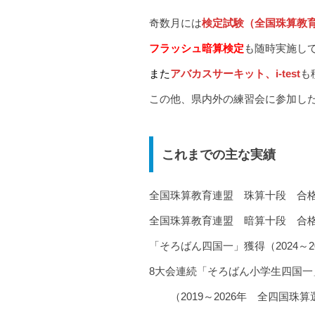
奇数月には
検定試験（全国珠算教
フラッシュ暗算検定
も随時実施し
また
アバカスサーキット、i-test
も
この他、県内外の練習会に参加し
これまでの主な実績
全国珠算教育連盟 珠算十段 合格6
全国珠算教育連盟 暗算十段 合格1
「そろばん四国一」獲得（2024～2
8大会連続「そろばん小学生四国一
（2019～2026年 全四国珠