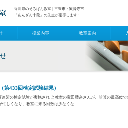
香川県のそろばん教室 | 三豊市・観音寺市
「あんざん十段」の先生が指導します！
針
授業内容
教室案内
せ
（第433回検定試験結果）
育連盟の検定試験が実施され 当教室の宝田栞奈さんが、暗算の最高位で
忙しくなり、教室に来る回数は少なくな...