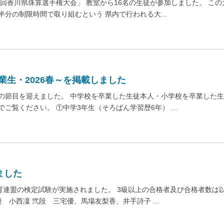
6回香川県珠算選手権大会」 教室から16名の生徒が参加しました。 この
分の制限時間で取り組むという 県内で行われる大...
生・2026春～を掲載しました
の節目を迎えました。 中学校を卒業した生徒本人・小学校を卒業した
覧ください。 ①中学3年生（そろばん学習歴6年） ...
ました
育連盟の検定試験が実施されました。 3級以上の合格者及び合格者数は
 小西凜 弐段 三宅優、馬場友梨香、井手詩子 ...