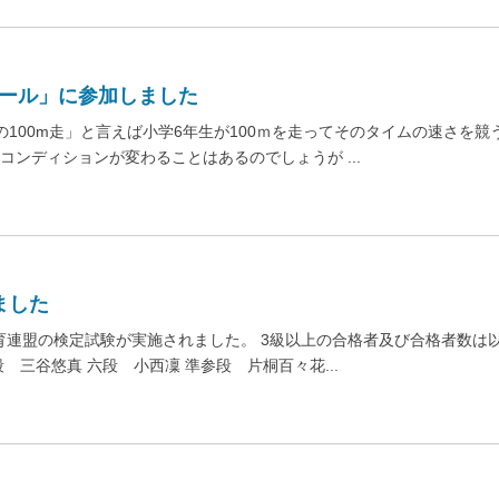
クール」に参加しました
の100m走」と言えば小学6年生が100ｍを走ってそのタイムの速さを競
コンディションが変わることはあるのでしょうが ...
ました
育連盟の検定試験が実施されました。 3級以上の合格者及び合格者数は
 三谷悠真 六段 小西凜 準参段 片桐百々花...