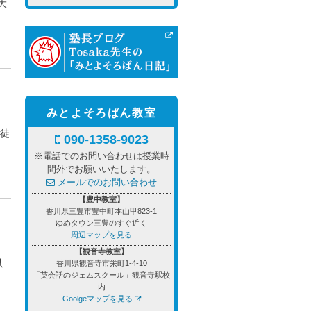
大
みとよそろばん教室
生徒
090-1358-9023
※電話でのお問い合わせは授業時
間外でお願いいたします。
メールでのお問い合わせ
【豊中教室】
香川県三豊市豊中町本山甲823-1
ゆめタウン三豊のすぐ近く
周辺マップを見る
【観音寺教室】
以
香川県観音寺市栄町1-4-10
「英会話のジェムスクール」観音寺駅校
内
Goolgeマップを見る