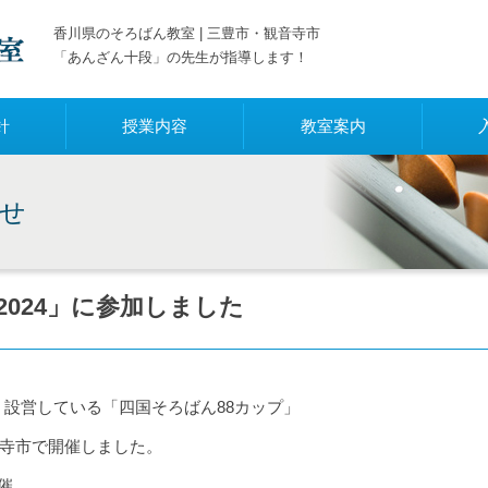
香川県のそろばん教室 | 三豊市・観音寺市
「あんざん十段」の先生が指導します！
針
授業内容
教室案内
せ
2024」に参加しました
設営している「四国そろばん88カップ」
音寺市で開催しました。
催。