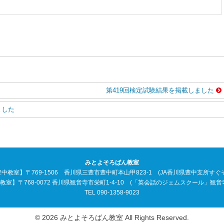
第419回検定試験結果を掲載しました
ました
みとよそろばん教室
中教室】〒769-1506 香川県三豊市豊中町本山甲823-1 (JA香川県豊中支所すぐ
教室】〒768-0072 香川県観音寺市栄町1-4-10 (「英会話のジェムスクール」観音
TEL 090-1358-9023
© 2026 みとよそろばん教室 All Rights Reserved.