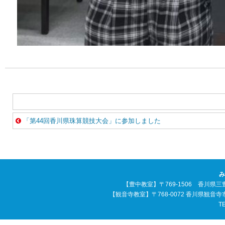
「第44回香川県珠算競技大会」に参加しました
み
【豊中教室】〒769-1506 香川県三
【観音寺教室】〒768-0072 香川県観音
TE