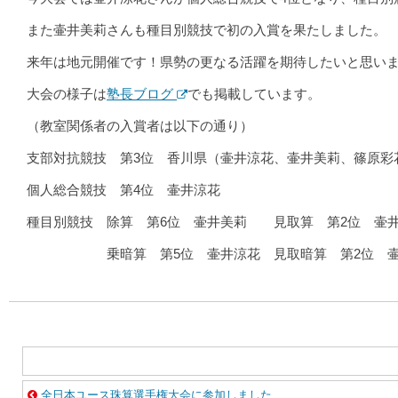
また壷井美莉さんも種目別競技で初の入賞を果たしました。
来年は地元開催です！県勢の更なる活躍を期待したいと思い
大会の様子は
塾長ブログ
でも掲載しています。
（教室関係者の入賞者は以下の通り）
支部対抗競技 第3位 香川県（壷井涼花、壷井美莉、篠原彩
個人総合競技 第4位 壷井涼花
種目別競技 除算 第6位 壷井美莉 見取算 第2位 壷
乗暗算 第5位 壷井涼花 見取暗算 第2位
全日本ユース珠算選手権大会に参加しました