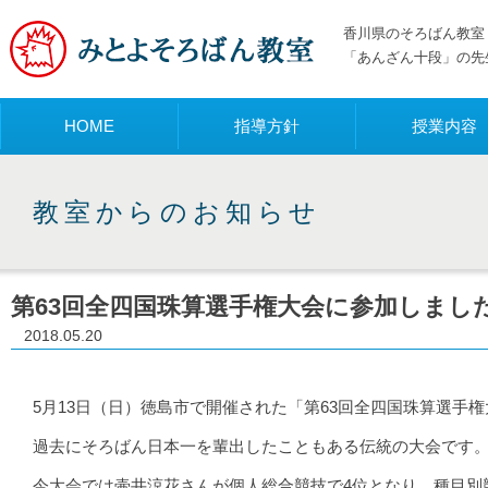
香川県のそろばん教室 
「あんざん十段」の先
メニュー
HOME
指導方針
授業内容
教室からのお知らせ
第63回全四国珠算選手権大会に参加しまし
2018.05.20
5月13日（日）徳島市で開催された「第63回全四国珠算選手
過去にそろばん日本一を輩出したこともある伝統の大会です
今大会では壷井涼花さんが個人総合競技で4位となり、種目別