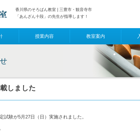
香川県のそろばん教室 | 三豊市・観音寺市
「あんざん十段」の先生が指導します！
針
授業内容
教室案内
せ
掲載しました
定試験が5月27日（日）実施されました。
。